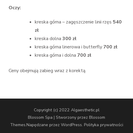
Oczy:
kreska górna – zagęszczenie linii rzęs
540
zł
kreska dolna
300 zł
kreska górna linerowa i butterfly
700 zł
kreska górna i dolna
700 zł
Ceny obejmują zabieg wraz z korektą.
Copyright (c) 2022 Algaesthetic.pl
Blossom Spa | Stworzony przez
Blossom
Themes
.Napędzane przez
WordPress
.
Polityka prywatności