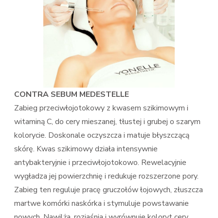
CONTRA SEBUM MEDESTELLE
Zabieg przeciwłojotokowy z kwasem szikimowym i
witaminą C, do cery mieszanej, tłustej i grubej o szarym
kolorycie. Doskonale oczyszcza i matuje błyszczącą
skórę. Kwas szikimowy działa intensywnie
antybakteryjnie i przeciwłojotokowo. Rewelacyjnie
wygładza jej powierzchnię i redukuje rozszerzone pory.
Zabieg ten reguluje pracę gruczołów łojowych, złuszcza
martwe komórki naskórka i stymuluje powstawanie
nowych. Nawilża, rozjaśnia i wyrównuje koloryt cery,