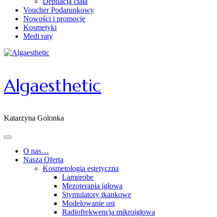
Depilacja ciała
Voucher Podarunkowy
Nowości i promocje
Kosmetyki
Medi raty
Algaesthetic
Katarzyna Golonka
O nas…
Nasza Oferta
Kosmetologia estetyczna
Lamprobe
Mezoterapia igłowa
Stymulatory tkankowe
Modelowanie ust
Radiofrekwencja mikroigłowa