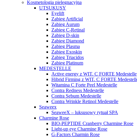
Kosmetologia pielęgnacyjna
UTSUKUSY
Eyelift
Zabieg Artificial
Zabieg Aurum
Zabieg C-Retinal
Zabieg D-skin
Zabieg Diamond
Zabieg Plasma
Zabieg Exoskin
Zabieg Triacidos
Zabieg Platinum
MEDESTELLE
Active energy z WIT. C FORTE Medestelle
Hibrid Firming z WIT. C FORTE Medestell
Witamina C Forte Peel Medestelle
Contra Redness Medestelle
Contra Sebum Medestelle
Contra Wrinkle Retinol Medestelle
Seaweex
SeaweeX – luksusowy rytuał SPA
Charmine Rose
BIO-PEPTIDE Cranberry Charmine Rose
Light-up eye Charmine Rose
G-Factors Charmin Rose