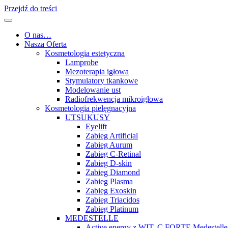
Przejdź do treści
O nas…
Nasza Oferta
Kosmetologia estetyczna
Lamprobe
Mezoterapia igłowa
Stymulatory tkankowe
Modelowanie ust
Radiofrekwencja mikroigłowa
Kosmetologia pielęgnacyjna
UTSUKUSY
Eyelift
Zabieg Artificial
Zabieg Aurum
Zabieg C-Retinal
Zabieg D-skin
Zabieg Diamond
Zabieg Plasma
Zabieg Exoskin
Zabieg Triacidos
Zabieg Platinum
MEDESTELLE
Active energy z WIT. C FORTE Medestelle