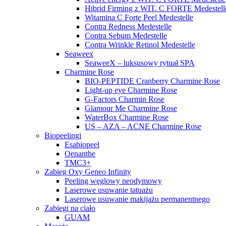
Hibrid Firming z WIT. C FORTE Medestell
Witamina C Forte Peel Medestelle
Contra Redness Medestelle
Contra Sebum Medestelle
Contra Wrinkle Retinol Medestelle
Seaweex
SeaweeX – luksusowy rytuał SPA
Charmine Rose
BIO-PEPTIDE Cranberry Charmine Rose
Light-up eye Charmine Rose
G-Factors Charmin Rose
Glamour Me Charmine Rose
WaterBox Charmine Rose
US – AZA – ACNE Charmine Rose
Biopeelingi
Esabiopeel
Oenanthe
TMC3+
Zabieg Oxy Geneo Infinity
Peeling węglowy neodymowy
Laserowe usuwanie tatuażu
Laserowe usuwanie makijażu permanentnego
Zabiegi na ciało
GUAM