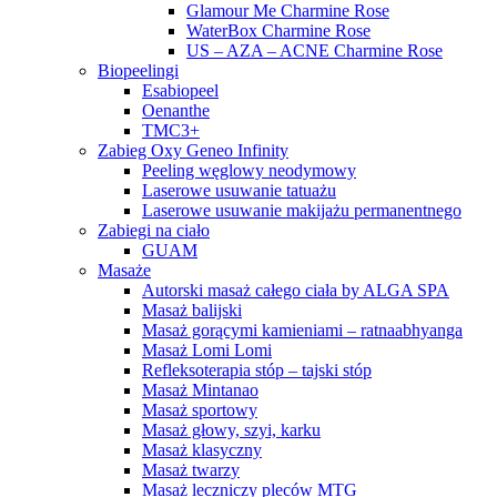
Glamour Me Charmine Rose
WaterBox Charmine Rose
US – AZA – ACNE Charmine Rose
Biopeelingi
Esabiopeel
Oenanthe
TMC3+
Zabieg Oxy Geneo Infinity
Peeling węglowy neodymowy
Laserowe usuwanie tatuażu
Laserowe usuwanie makijażu permanentnego
Zabiegi na ciało
GUAM
Masaże
Autorski masaż całego ciała by ALGA SPA
Masaż balijski
Masaż gorącymi kamieniami – ratnaabhyanga
Masaż Lomi Lomi
Refleksoterapia stóp – tajski stóp
Masaż Mintanao
Masaż sportowy
Masaż głowy, szyi, karku
Masaż klasyczny
Masaż twarzy
Masaż leczniczy pleców MTG