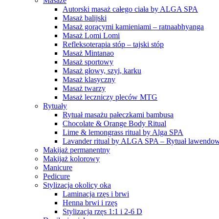
Masaże
Autorski masaż całego ciała by ALGA SPA
Masaż balijski
Masaż gorącymi kamieniami – ratnaabhyanga
Masaż Lomi Lomi
Refleksoterapia stóp – tajski stóp
Masaż Mintanao
Masaż sportowy
Masaż głowy, szyi, karku
Masaż klasyczny
Masaż twarzy
Masaż leczniczy pleców MTG
Rytuały
Rytuał masażu pałeczkami bambusa
Chocolate & Orange Body Ritual
Lime & lemongrass ritual by Alga SPA
Lavander ritual by ALGA SPA – Rytuał lawendo
Makijaż permanentny
Makijaż kolorowy
Manicure
Pedicure
Stylizacja okolicy oka
Laminacja rzęs i brwi
Henna brwi i rzęs
Stylizacja rzęs 1:1 i 2-6 D