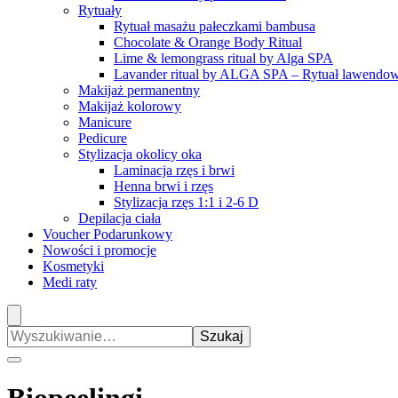
Rytuały
Rytuał masażu pałeczkami bambusa
Chocolate & Orange Body Ritual
Lime & lemongrass ritual by Alga SPA
Lavander ritual by ALGA SPA – Rytuał lawendo
Makijaż permanentny
Makijaż kolorowy
Manicure
Pedicure
Stylizacja okolicy oka
Laminacja rzęs i brwi
Henna brwi i rzęs
Stylizacja rzęs 1:1 i 2-6 D
Depilacja ciała
Voucher Podarunkowy
Nowości i promocje
Kosmetyki
Medi raty
Szukaj: