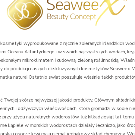
 kosmetyki wyprodukowane z ręcznie zbieranych irlandzkich wo
ębiami Oceanu Atlantyckiego i w swoich najczystszych wodach, k
 doskonałym mikroklimatem i cudowną, zieloną roślinnością. Właśni
 do produkcji naszych ekskluzywnych kosmetyków Seaweex. Wod
matka natura! Ostatnio świat poszukuje właśnie takich produktó
ować Twojej skórze najwyższej jakości produkty. Głównym skład
 cennych i odżywczych właściwościach, która gromadzi w sobie ni
e przy użyciu naturalnych wodorostów. Już kilkadziesiąt lat temu
rne kąpiele w morskich wodorostach działały leczniczo, jako śro
rska i osocze krwi mają niemal jednakowy skład chemiczny. Wodo