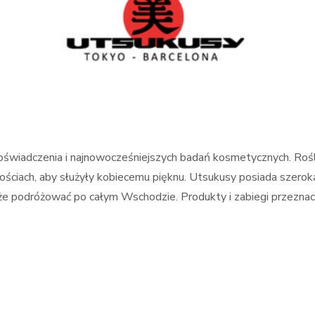
oświadczenia i najnowocześniejszych badań kosmetycznych. Rośli
ciach, aby służyły kobiecemu pięknu. Utsukusy posiada szeroką 
 każe podróżować po całym Wschodzie. Produkty i zabiegi przezn