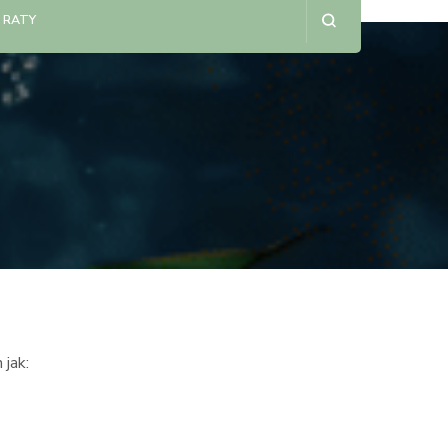
 RATY
 jak: