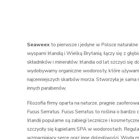
Seaweex
to pierwsze i jedyne w Polsce naturalne
wyspami Irlandią i Wielką Brytanią, łączy się z gł
składników i minerałów. Irlandia od lat szczyci się
wydobywamy organiczne wodorosty, które używamy
najcenniejszych skarbów morza. Stworzyła je sama 
innych parabenów.
Filozofia firmy oparta na naturze, pragnie zaofer
Fucus Serratus. Fucus Serratus to roślina o bardzo
Irlandii popularne są zabiegi lecznicze i kosmetyczn
szczyciły się kąpielami SPA w wodorostach. Regula
wzmacniający serce oraz inne dolegliwości. Woda mo