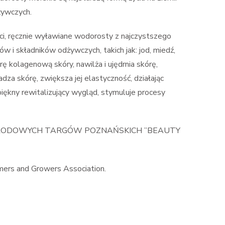
żywczych.
i, ręcznie wyławiane wodorosty z najczystszego
ów i składników odżywczych, takich jak: jod, miedź,
ę kolagenową skóry, nawilża i ujędrnia skórę,
za skórę, zwiększa jej elastyczność, działając
piękny rewitalizujący wygląd, stymuluje procesy
ARODOWYCH TARGÓW POZNAŃSKICH ”BEAUTY
mers and Growers Association.