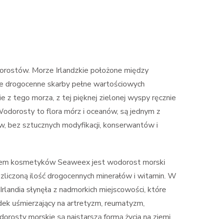
dorostów. Morze Irlandzkie położone między
ryje drogocenne skarby pełne wartościowych
e z tego morza, z tej pięknej zielonej wyspy ręcznie
orosty to flora mórz i oceanów, są jednym z
w, bez sztucznych modyfikacji, konserwantów i
nikiem kosmetyków Seaweex jest wodorost morski
ezliczoną ilość drogocennych minerałów i witamin. W
 Irlandia słynęła z nadmorkich miejscowości, które
dek uśmierzający na artretyzm, reumatyzm,
rosty morskie są najstarszą formą życia na ziemi.