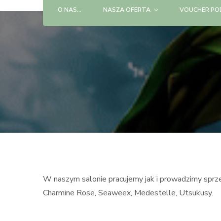
O NAS…
NASZA OFERTA
VOUCHER P
W naszym salonie pracujemy jak i prowadzimy sprze
Charmine Rose, Seaweex, Medestelle, Utsukusy.