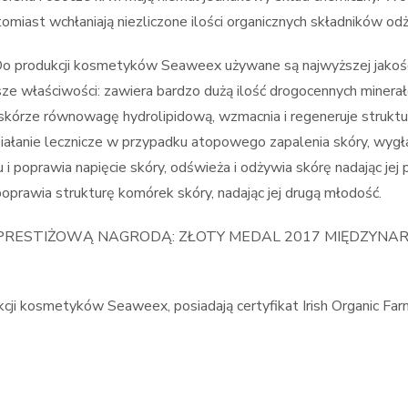
omiast wchłaniają niezliczone ilości organicznych składników od
 Do produkcji kosmetyków Seaweex używane są najwyższej jakośc
jsze właściwości: zawiera bardzo dużą ilość drogocennych minerał
 skórze równowagę hydrolipidową, wzmacnia i regeneruje struktur
ziałanie lecznicze w przypadku atopowego zapalenia skóry, wygład
 poprawia napięcie skóry, odświeża i odżywia skórę nadając jej 
oprawia strukturę komórek skóry, nadając jej drugą młodość.
RESTIŻOWĄ NAGRODĄ: ZŁOTY MEDAL 2017 MIĘDZYN
cji kosmetyków Seaweex, posiadają certyfikat Irish Organic Far