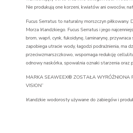
Nie produkują one korzeni, kwiatów ani owoców, nat
Fucus Serratus to naturalny morszczyn piłkowany.
Morza Irlandzkiego. Fucus Serratus i jego najcennie
brom, wapń, cynk, fukoidynę, laminarynę, przywraca
zapobiega utracie wody, łagodzi podrażnienia, ma d
przeciwzmarszczkowo, wspomaga redukcję cellulitu i
odnowy naskórka, spowalnia oznaki starzenia oraz p
MARKA SEAWEEX® ZOSTAŁA WYRÓŻNIONA P
VISION”
Irlandzkie wodorosty używane do zabiegów i produk